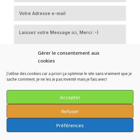
Gérer le consentement aux
cookies
J'utilise des cookies car a priori ça optimise le site sans vraiment que je
sache comment. Je ne les ai pas inventé mais je fais avec!
=
Envoi
12 + 11
Accepter
Refuser
© markipo 2026 - Self Designed - DIVI powered -
Préférences
Mentions légales
-
Politique des Cookies